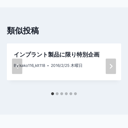
ビ
ゲ
ー
類似投稿
シ
ョ
インプラント製品に限り特別企画
ン
By
kako116_klt118
2016/2/25 木曜日