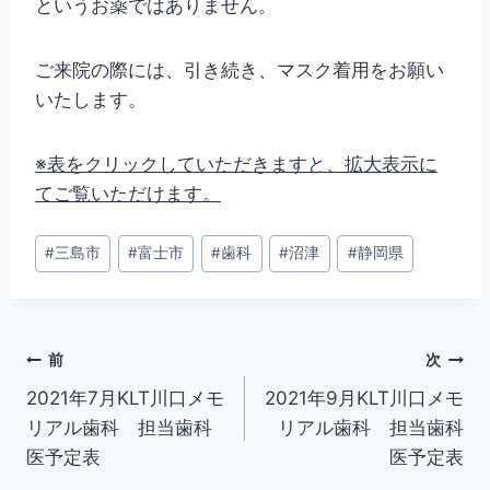
というお薬ではありません。
ご来院の際には、引き続き、マスク着用をお願い
いたします。
※表をクリックしていただきますと、拡大表示に
てご覧いただけます。
投
#
三島市
#
富士市
#
歯科
#
沼津
#
静岡県
稿
タ
グ:
投
前
次
2021年7月KLT川口メモ
2021年9月KLT川口メモ
稿
リアル歯科 担当歯科
リアル歯科 担当歯科
ナ
医予定表
医予定表