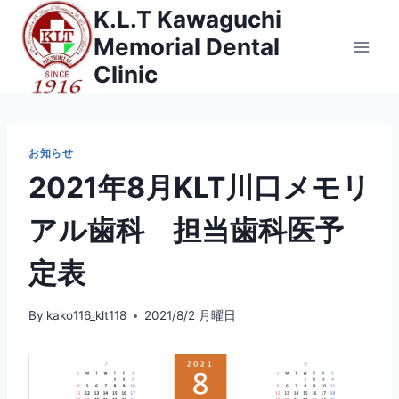
内
K.L.T Kawaguchi
容
Memorial Dental
を
Clinic
ス
キ
ッ
お知らせ
プ
2021年8月KLT川口メモリ
アル歯科 担当歯科医予
定表
By
kako116_klt118
2021/8/2 月曜日