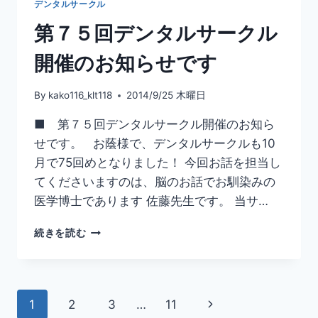
デンタルサークル
ー
た
ル
第７５回デンタルサークル
が
や
開催のお知らせです
っ
て
By
kako116_klt118
2014/9/25 木曜日
き
た！！
■ 第７５回デンタルサークル開催のお知ら
／
せです。 お蔭様で、デンタルサークルも10
Ｋ
Ｌ
月で75回めとなりました！ 今回お話を担当し
Ｔ
てくださいますのは、脳のお話でお馴染みの
デ
医学博士であります 佐藤先生です。 当サ…
ン
タ
第
続きを読む
ル
７
サ
５
ー
回
ク
デ
ル
ペ
次
1
2
3
…
11
ン