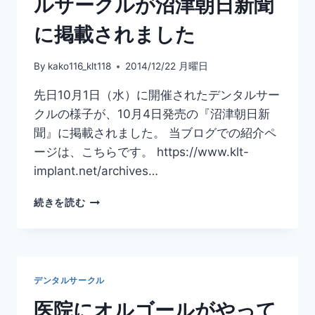
ルサークルが沼津朝日新聞
に掲載されました
By
kako116_klt118
2014/12/22 月曜日
先日10月1日（水）に開催されたデンタルサー
クルの様子が、10月4日発売の『沼津朝日新
聞』に掲載されました。 当ブログでの紹介ペ
ージは、こちらです。 https://www.klt-
implant.net/archives…
KLT
続きを読む
メ
モ
リ
ア
ル
デンタルサークル
歯
科
医院にオルゴールがやって