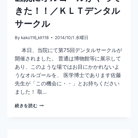
デ
ン
きた！！／ＫＬＴデンタル
タ
ル
サークル
サ
ー
By
kako116_klt118
2014/10/1 水曜日
ク
ル
本日、当院にて第75回デンタルサークルが
が
開催されました。 普通は博物館等に展示して
沼
津
あり、このような場ではお目にかかれないよ
朝
うなオルゴールを、 医学博士であります佐藤
日
先生が「この機会に・・」とお持ちください
新
ました！ 取…
聞
に
医
掲
続きを読む
院
載
に
さ
オ
れ
ル
ま
ゴ
し