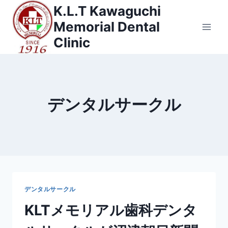
内
K.L.T Kawaguchi
容
Memorial Dental
を
Clinic
ス
キ
ッ
プ
デンタルサークル
デンタルサークル
KLTメモリアル歯科デンタ