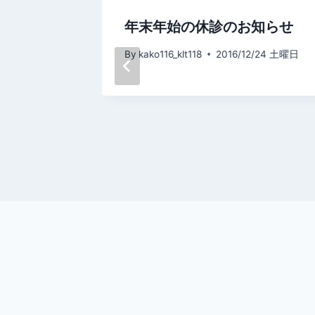
シ
科医師
年末年始の休診のお知らせ
ョ
0/19 月曜日
By
kako116_klt118
2016/12/24 土曜日
ン