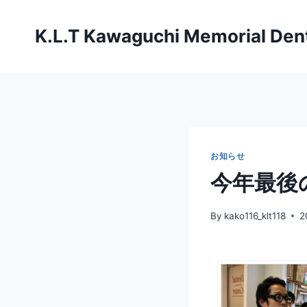
内
容
K.L.T Kawaguchi Memorial Dent
を
ス
キ
ッ
プ
お知らせ
今年最後の
By
kako116_klt118
2