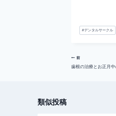
投
#
デンタルサークル
稿
タ
グ:
投
前
歯根の治療とお正月中
稿
ナ
ビ
類似投稿
ゲ
ー