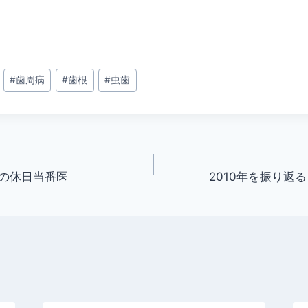
#
歯周病
#
歯根
#
虫歯
の休日当番医
2010年を振り返