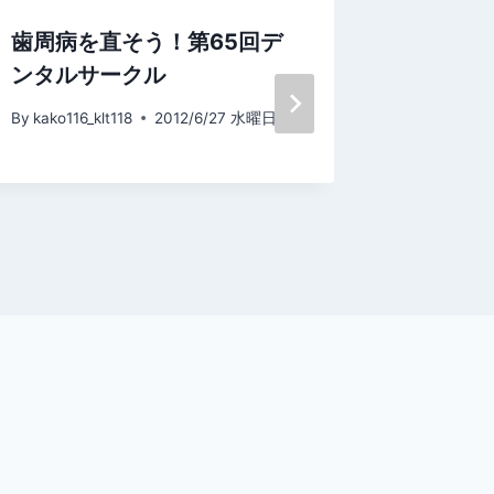
歯周病を直そう！第65回デ
顎を強
ンタルサークル
タの軟
By
kako116_klt118
2012/6/27 水曜日
By
kako116_