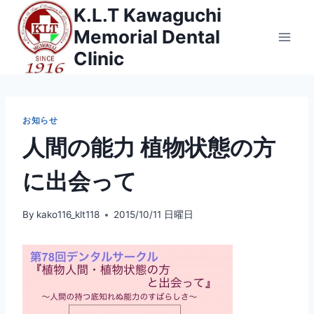
内
K.L.T Kawaguchi
容
Memorial Dental
を
Clinic
ス
キ
ッ
お知らせ
プ
人間の能力 植物状態の方
に出会って
By
kako116_klt118
2015/10/11 日曜日