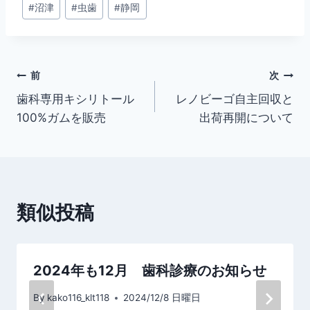
#
沼津
#
虫歯
#
静岡
タ
グ:
投
前
次
歯科専用キシリトール
レノビーゴ自主回収と
稿
100%ガムを販売
出荷再開について
ナ
ビ
ゲ
類似投稿
ー
シ
2024年も12月 歯科診療のお知らせ
ョ
By
kako116_klt118
2024/12/8 日曜日