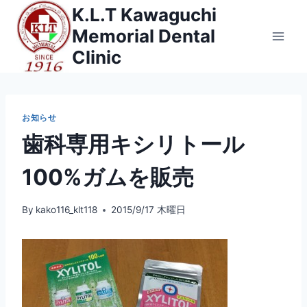
内
K.L.T Kawaguchi
容
Memorial Dental
を
Clinic
ス
キ
ッ
お知らせ
プ
歯科専用キシリトール
100%ガムを販売
By
kako116_klt118
2015/9/17 木曜日