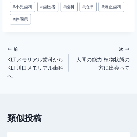
#
小児歯科
#
歯医者
#
歯科
#
沼津
#
矯正歯科
タ
グ:
#
静岡県
投
前
次
KLTメモリアル歯科から
人間の能力 植物状態の
稿
KLT川口メモリアル歯科
方に出会って
ナ
へ
ビ
ゲ
ー
類似投稿
シ